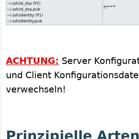
~/.ssh/id_dsa (P2)
=
==>
~/.ssh/id_dsa.pub
~/.ssh/identity (P1)
~/.ssh/identity.pub
ACHTUNG:
Server Konfigura
und Client Konfigurationsdat
verwechseln!
Prinzipielle Arte