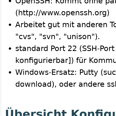
OpenSSH: Kommt ohne pate
(http://www.openssh.org)
Arbeitet gut mit anderen T
"cvs", "svn", "unison").
standard Port 22 (SSH-Port
konfigurierbar]) für Komm
Windows-Ersatz: Putty (suc
download), oder andere ss
Übersicht Konfig