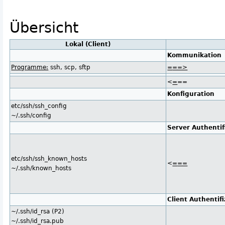
Übersicht
Lokal (Client)
Kommunikation
Programme:
ssh, scp, sftp
=
==>
<
=
==
Konfiguration
etc/ssh/ssh_config
~/.ssh/config
Server Authentif
etc/ssh/ssh_known_hosts
<
=
==
~/.ssh/known_hosts
Client Authentifi
~/.ssh/id_rsa (P2)
~/.ssh/id_rsa.pub