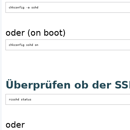
chkconfig -a sshd
oder (on boot)
chkconfig sshd on
Überprüfen ob der 
rcsshd status
oder