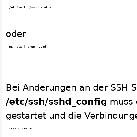
/etc/init.d/sshd status
oder
ps -aux | grep "sshd"
Bei Änderungen an der SSH-Se
/etc/ssh/sshd_config
muss d
gestartet und die Verbindun
rcsshd restart