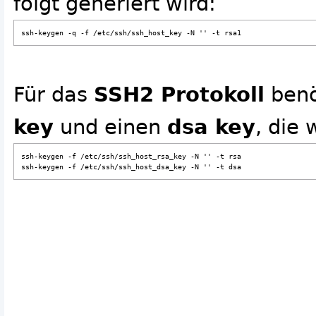
folgt generiert wird:
ssh-keygen -q -f /etc/ssh/ssh_host_key -N '' -t rsa1
Für das
SSH2 Protokoll
benö
key
und einen
dsa key
, die 
ssh-keygen -f /etc/ssh/ssh_host_rsa_key -N '' -t rsa

ssh-keygen -f /etc/ssh/ssh_host_dsa_key -N '' -t dsa