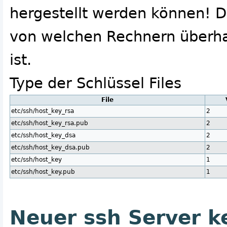
hergestellt werden können! 
von welchen Rechnern überha
ist.
Type der Schlüssel Files
File
etc/ssh/host_key_rsa
2
etc/ssh/host_key_rsa.pub
2
etc/ssh/host_key_dsa
2
etc/ssh/host_key_dsa.pub
2
etc/ssh/host_key
1
etc/ssh/host_key.pub
1
Neuer ssh Server k