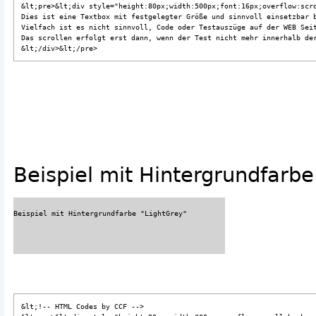
&lt;pre>&lt;div style="height:80px;width:500px;font:16px;overflow:scro
Dies ist eine Textbox mit festgelegter Größe und sinnvoll einsetzbar b
Vielfach ist es nicht sinnvoll, Code oder Testauszüge auf der WEB Seit
Das scrollen erfolgt erst dann, wenn der Test nicht mehr innerhalb der
&lt;/div>&lt;/pre>
Beispiel mit Hintergrundfarbe
&lt;!-- HTML Codes by CCF -->
