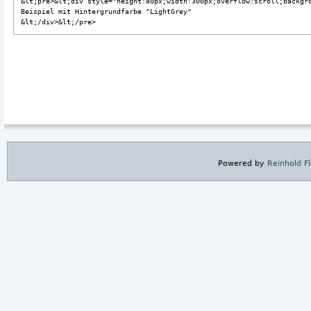
&lt;pre>&lt;div style="height:80px;width:300px;overflow:scroll;backgro
Beispiel mit Hintergrundfarbe "LightGrey"

&lt;/div>&lt;/pre>
Powered by
Reinhold F